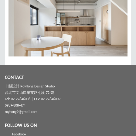
CONTACT
非關設計 RoyHong Design Studio
台北市文山區辛亥路七段 72 號
Tel: 02-27846006
│ Fax: 02-27846009
0989-808-474
royhong9@gmail.com
FOLLOW US ON
Facebook