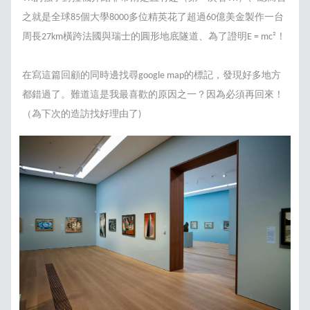
之就是全球85個大學8000多位精英花了超過60億美金製作一台
周長27km橫跨法國與瑞士的圓形地底隧道、為了證明E = mc²！
在寫這篇回顧的同時邊找尋google map的標記，發現好多地方
都錯過了。難道這是我最喜歡的原因之一？因為必須再回來！
（為下次的造訪找好理由了)