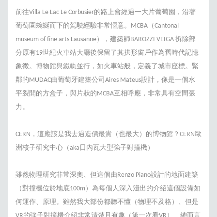
前往Villa Le Lac Le Corbusier的路上會經過一大片葡萄園，沿著
葡萄園蜿蜒而下的駕駛經驗非常愜意。MCBA（Cantonal
museum of fine arts Lausanne），建築師BAROZZI VEIGA 拆除部
分原有19世紀火車站大廳後保留了其拱形窗戶作為舊時代記憶
象徵。博物館與鐵軌並行，如火車站般，定義了城市座標。緊
鄰的MUDAC由葡萄牙建築公司Aires Mateus設計，像是一個水
平裂開的方盒子，與片狀的MCBA互相呼應，非常具有空間張
力。
CERN，這應該是我去過造價最貴（也最大）的博物館？CERN歐
洲核子研究中心（aka日內瓦大型強子對撞機）
雖然物理研究非常深奧、但這個由Renzo Piano設計的地面建築
（對撞機位於地底100m）為每個人深入淺出的介紹這個設備如
何運作、原理。雖然我大部份都聽不懂（物理不及格）、但是
VR的強子對撞機介紹非常清楚且有趣（第一次看VR）、總而言